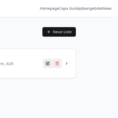
Homepage
Capa Guide
Jobangebote
News
Neue Liste
tem, ADR.