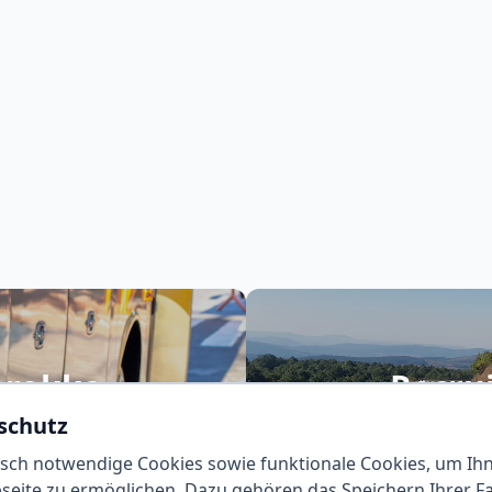
arokko
Recru
schutz
 persönlich kennen!
Lernen Sie Ihren ne
sch notwendige Cookies sowie funktionale Cookies, um Ih
eite zu ermöglichen. Dazu gehören das Speichern Ihrer Fa