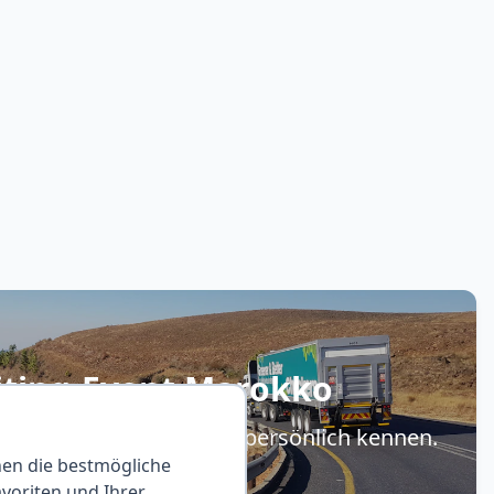
iting-Event Marokko
uen LKW-Fahrer (m/w/d) persönlich kennen.
nen die bestmögliche
voriten und Ihrer